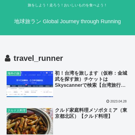
旅をしよう！走ろう！おいしいものを食べよう！
地球旅ラン Global Journey through Running
travel_runner
初！台湾を旅します（仮称：金城
海外の旅
武を探す旅）チケットは
Skyscannerで検索【台湾旅行
2023 #1】
2023.04.28
クルド家庭料理メソポタミア（東
クルド人料理
京都北区）【クルド料理】