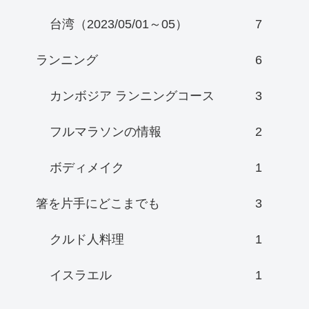
台湾（2023/05/01～05）
7
ランニング
6
カンボジア ランニングコース
3
フルマラソンの情報
2
ボディメイク
1
箸を片手にどこまでも
3
クルド人料理
1
イスラエル
1